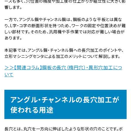
ースも多く、穴位置の精度や加工後の仕上がりが組立性に大きく影
響します。
一方で、アングル鋼やチャンネル鋼は、鋼板のような平板とは異な
り、L字・コ字の断面形状を持つため、ワークの固定や位置決めが難
しい部材です。そのため、汎用機や手作業では対応が難しい場合が
あります。
本記事では、アングル鋼・チャンネル鋼への長穴加工のポイントや、
立形マシニングセンタによる加工のメリットについて解説します。
＞＞【関連コラム】鋼板の長穴（楕円穴）・異形穴加工につ
いて
アングル・チャンネルの長穴加工が
使われる用途
長穴とは、丸穴を一方向に伸ばしたような形状の穴のことです。ボ